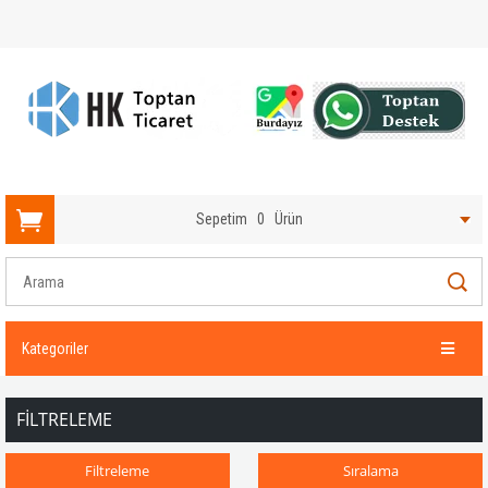
Sepetim
0
Ürün
Kategoriler
FILTRELEME
Filtreleme
Sıralama