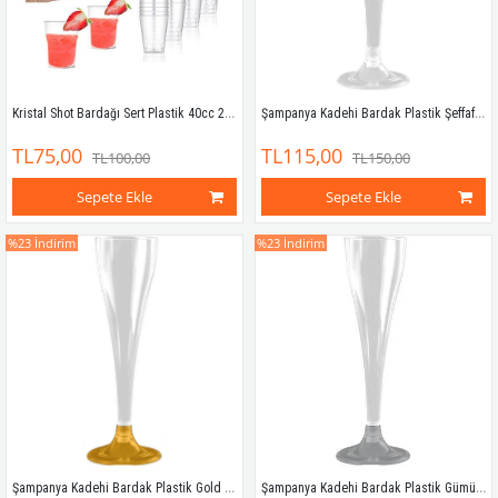
Kristal Shot Bardağı Sert Plastik 40cc 20'li
Şampanya Kadehi Bardak Plastik Şeffaf 120 ml 6'lı
TL75,00
TL115,00
TL100,00
TL150,00
Sepete Ekle
Sepete Ekle
%23
İndirim
%23
İndirim
Şampanya Kadehi Bardak Plastik Gold 120 ml 6'lı
Şampanya Kadehi Bardak Plastik Gümüş 120 ml 6'lı