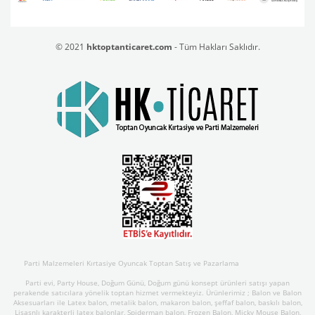
© 2021
hktoptanticaret.com
- Tüm Hakları Saklıdır.
Parti Malzemeleri Kırtasiye Oyuncak Toptan Satış ve Pazarlama
Parti evi, Party House, Doğum Günü, Doğum günü konsept ürünleri satışı yapan
perakende satıcılara yönelik toptan hizmet vermekteyiz. Ürünlerimiz ; Balon ve Balon
Aksesuarları ile Latex balon, metalik balon, makaron balon, şeffaf balon, baskılı balon,
Lisasnlı karakterli latex balonlar, Spiderman balon, Frozen Balon, Micky Mouse Balon,