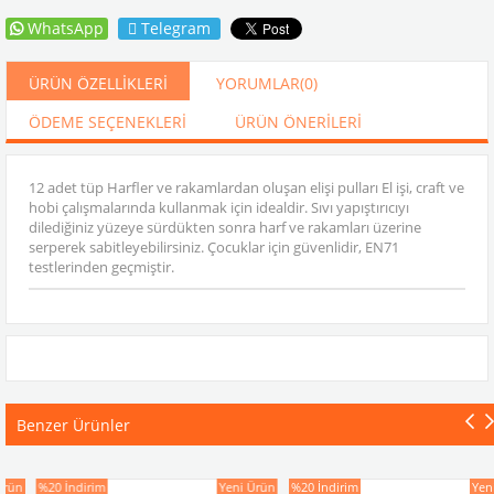
WhatsApp
Telegram
ÜRÜN ÖZELLIKLERI
YORUMLAR
(0)
ÖDEME SEÇENEKLERI
ÜRÜN ÖNERILERI
12 adet tüp Harfler ve rakamlardan oluşan elişi pulları El işi, craft ve
hobi çalışmalarında kullanmak için idealdir. Sıvı yapıştırıcıyı
dilediğiniz yüzeye sürdükten sonra harf ve rakamları üzerine
serperek sabitleyebilirsiniz. Çocuklar için güvenlidir, EN71
testlerinden geçmiştir.
Benzer Ürünler
n
%20
İndirim
Yeni Ürün
%20
İndirim
Yeni Ür