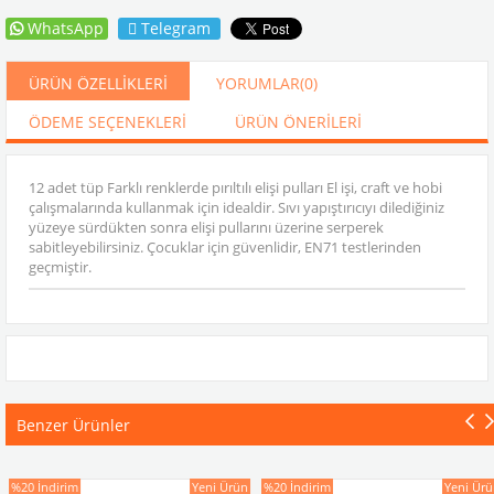
WhatsApp
Telegram
ÜRÜN ÖZELLIKLERI
YORUMLAR
(0)
ÖDEME SEÇENEKLERI
ÜRÜN ÖNERILERI
12 adet tüp Farklı renklerde pırıltılı elişi pulları El işi, craft ve hobi
çalışmalarında kullanmak için idealdir. Sıvı yapıştırıcıyı dilediğiniz
yüzeye sürdükten sonra elişi pullarını üzerine serperek
sabitleyebilirsiniz. Çocuklar için güvenlidir, EN71 testlerinden
geçmiştir.
Benzer Ürünler
%20
İndirim
Yeni Ürün
%20
İndirim
Yeni Ürün