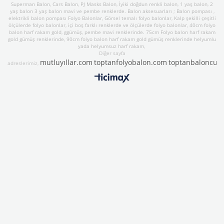
Superman Balon, Cars Balon, PJ Masks Balon, İyiki doğdun renkli balon, 1 yaş balon, 2
yaş balon 3 yaş balon mavi ve pembe renklerde. Balon aksesuarları ; Balon pompası ,
elektrikli balon pompası Folyo Balonlar, Görsel temalı folyo balonlar, Kalp şekilli çeşitli
ölçülerde folyo balonlar, içi boş farklı renklerde ve ölçülerde folyo balonlar, 40cm folyo
balon harf rakam gold, ggümüş, pembe mavi renklerinde. 75cm Folyo balon harf rakam
gold gümüş renklerinde, 90cm folyo balon harf rakam gold gümüş renklerinde helyumlu
yada helyumsuz harf rakam,
Diğer sayfa
mutluyıllar.com
toptanfolyobalon.com
toptanbaloncu.
adreslerimiz,