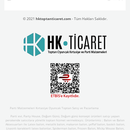
© 2021
hktoptanticaret.com
- Tüm Hakları Saklıdır.
Parti Malzemeleri Kırtasiye Oyuncak Toptan Satış ve Pazarlama
Parti evi, Party House, Doğum Günü, Doğum günü konsept ürünleri satışı yapan
perakende satıcılara yönelik toptan hizmet vermekteyiz. Ürünlerimiz ; Balon ve Balon
Aksesuarları ile Latex balon, metalik balon, makaron balon, şeffaf balon, baskılı balon,
Lisasnlı karakterli latex balonlar, Spiderman balon, Frozen Balon, Micky Mouse Balon,